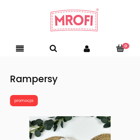
Rampersy
promocja