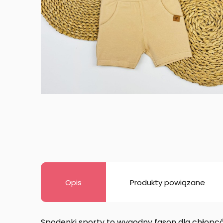
Opis
Produkty powiązane
Spodenki sporty to wygodny fason dla chłopców