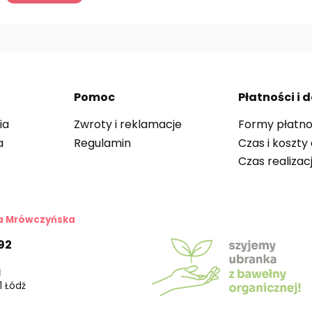
Pomoc
Płatności i
ia
Zwroty i reklamacje
Formy płatno
a
Regulamin
Czas i koszty
Czas realizac
ra Mrówczyńska
92
l
41 Łódź