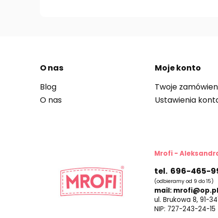
O nas
Moje konto
Blog
Twoje zamówien
O nas
Ustawienia kont
Mrofi - Aleksand
tel. 696-465-9
(odbieramy od 9 do 15)
mail: mrofi@op.p
ul. Brukowa 8, 91-3
NIP: 727-243-24-15