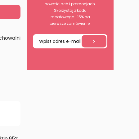
nowościach i promocjach.
Skorzystaj z kodu
rabatowego -15% na
pierwsze zamówienie!
chowalni
dzie 95%