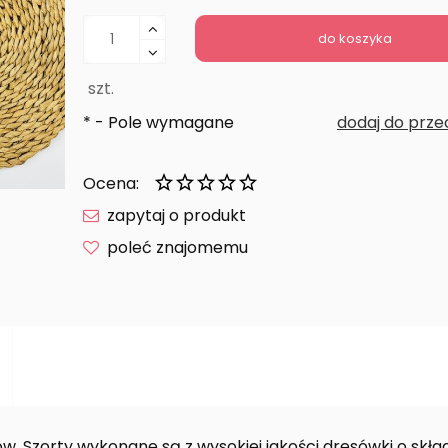
do koszyka
szt.
*
- Pole wymagane
dodaj do prze
Ocena:
zapytaj o produkt
poleć znajomemu
. Szorty wykonane są z wysokiej jakości dresówki o skła