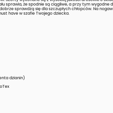
ału sprawia, że spodnie są ciągliwe, a przy tym wygodne d
dobrze sprawdzą się dla szczupłych chłopców. Na noga
 must have w szafie Twojego dziecka.
enta dzianin)
koTex